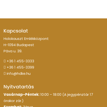
Kapcsolat
Holokauszt Emlékközpont
H-1094 Budapest
Páva u. 39.
+36 1 455-3333
+36 1 455-3399
info@hdke.hu
Nyitvatartás
Vasárnap-Péntek:
10:00 – 18:00 (A jegypénztár 17
órakor zár.)
Szombat:
Zárva