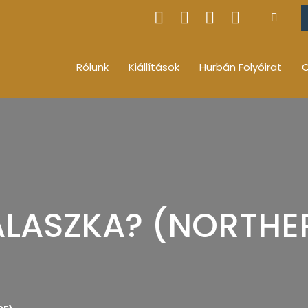
Rólunk
Kiállítások
Hurbán Folyóirat
O
 ALASZKA? (NORTHE