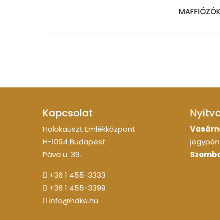
MAFFIÓZÓK
Kapcsolat
Nyitv
Holokauszt Emlékközpont
Vasárn
H-1094 Budapest
jegypénz
Páva u. 39.
Szomba
+36 1 455-3333
+36 1 455-3399
info@hdke.hu