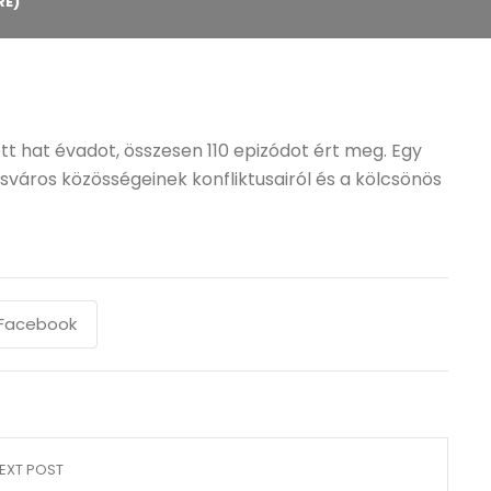
RE)
tt hat évadot, összesen 110 epizódot ért meg. Egy
kisváros közösségeinek konfliktusairól és a kölcsönös
Facebook
EXT POST