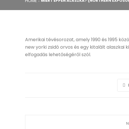
HOME
MIÉRT ÉPPEN ALASZKA? (NORTHERN EXPOSU
Amerikai tévésorozat, amely 1990 és 1995 közö
new yorki zsidó orvos és egy kitalált alaszkai 
elfogadás lehetőségéről szól.
N