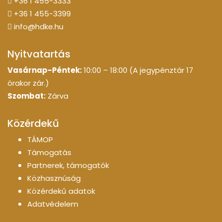
+36 1 455-3333
+36 1 455-3399
info@hdke.hu
Nyitvatartás
Vasárnap-Péntek:
10:00 – 18:00 (A jegypénztár 17
órakor zár.)
Szombat:
Zárva
Közérdekű
TÁMOP
Támogatás
Partnerek, támogatók
Közhasznúság
Közérdekű adatok
Adatvédelem