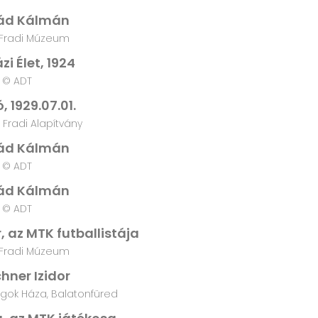
ád Kálmán
Fradi Múzeum
zi Élet, 1924
© ADT
 1929.07.01.
Fradi Alapítvány
ád Kálmán
© ADT
ád Kálmán
© ADT
, az MTK futballistája
Fradi Múzeum
hner Izidor
ágok Háza, Balatonfüred