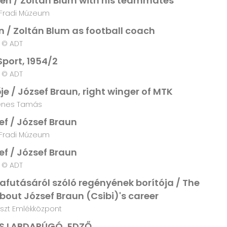
en / Zoltán Blum with his teammates
Fradi Múzeum
n / Zoltán Blum as football coach
© ADT
Sport, 1954/2
© ADT
je / József Braun, right winger of MTK
énes Tamás
ef / József Braun
Fradi Múzeum
ef / József Braun
© ADT
yafutásáról szóló regényének borítója / The
about József Braun (Csibi)'s career
szt Emlékközpont
OS LABDARÚGÓ, EDZŐ