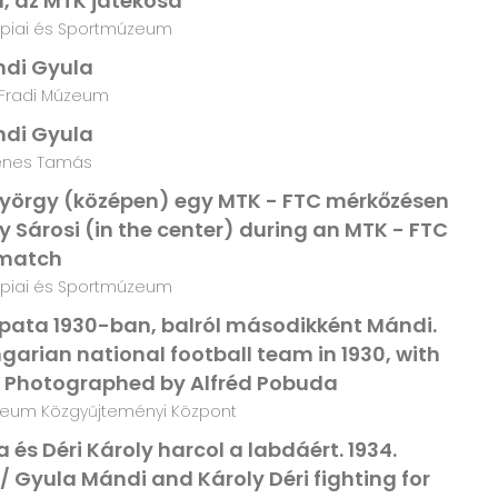
, az MTK játékosa
piai és Sportmúzeum
di Gyula
Fradi Múzeum
di Gyula
énes Tamás
György (középen) egy MTK - FTC mérkőzésen
y Sárosi (in the center) during an MTK - FTC
match
piai és Sportmúzeum
ata 1930-ban, balról másodikként Mándi.
garian national football team in 1930, with
. Photographed by Alfréd Pobuda
eum Közgyűjteményi Központ
a és Déri Károly harcol a labdáért. 1934.
 / Gyula Mándi and Károly Déri fighting for