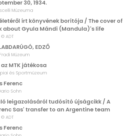
eptember 30, 1934.
iscelli Múzeuma
etéről írt könyvének borítója / The cover of
ök about Gyula Mándi (Mandula)'s life
© ADT
 LABDARÚGÓ, EDZŐ
Fradi Múzeum
 az MTK játékosa
piai és Sportmúzeum
s Ferenc
Dario Sohn
ó leigazolásáról tudósító újságcikk / A
renc Sas' transfer to an Argentine team
© ADT
s Ferenc
Dario Sohn