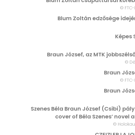
Blum Zoltán csapattársai köréb
© FTC-
Blum Zoltán edzősége idejé
Képes 
Braun József, az MTK jobbszélső
© D
Braun Józs
© FTC-
Braun Józs
Szenes Béla Braun József (Csibi) pál
cover of Béla Szenes’ novel 
© Holokau
CZEIZLER LAJ