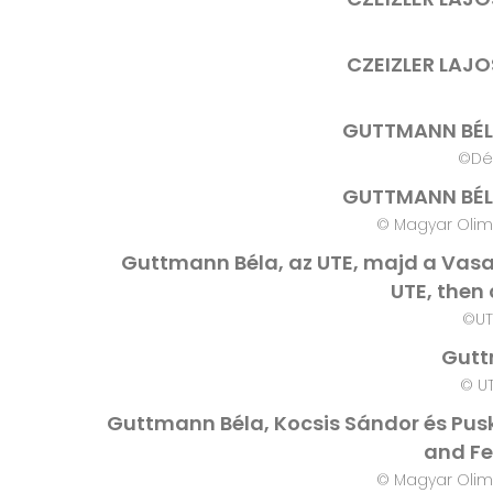
CZEIZLER LAJ
GUTTMANN BÉL
©Dé
GUTTMANN BÉL
© Magyar Olim
Guttmann Béla, az UTE, majd a Vasas
UTE, then
©UT
Gutt
© U
Guttmann Béla, Kocsis Sándor és Pusk
and Fe
© Magyar Olim