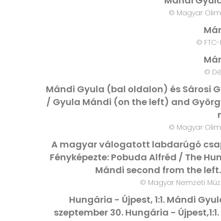
Mándi Gyula
© Magyar Olim
Mán
© FTC-
Mán
© D
Mándi Gyula (bal oldalon) és Sárosi 
/ Gyula Mándi (on the left) and Györg
© Magyar Olim
A magyar válogatott labdarúgó csap
Fényképezte: Pobuda Alfréd / The Hun
Mándi second from the left
© Magyar Nemzeti Múz
Hungária - Újpest, 1:1. Mándi Gyul
szeptember 30. Hungária - Újpest,1:1.