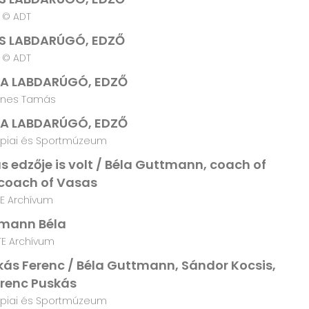
© ADT
OS LABDARÚGÓ, EDZŐ
© ADT
A LABDARÚGÓ, EDZŐ
nes Tamás
A LABDARÚGÓ, EDZŐ
piai és Sportmúzeum
 edzője is volt / Béla Guttmann, coach of
 coach of Vasas
E Archívum
mann Béla
TE Archívum
ás Ferenc / Béla Guttmann, Sándor Kocsis,
renc Puskás
piai és Sportmúzeum