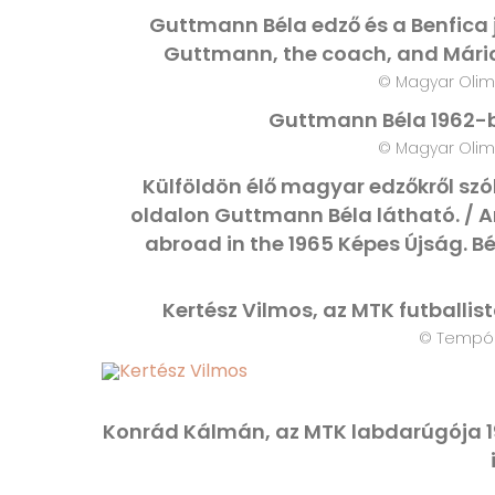
Guttmann Béla edző és a Benfica 
Guttmann, the coach, and Mário 
© Magyar Olim
Guttmann Béla 1962-b
© Magyar Olim
Külföldön élő magyar edzőkről szó
oldalon Guttmann Béla látható. / A
abroad in the 1965 Képes Újság. B
Kertész Vilmos, az MTK futballist
© Tempó F
Konrád Kálmán, az MTK labdarúgója 19