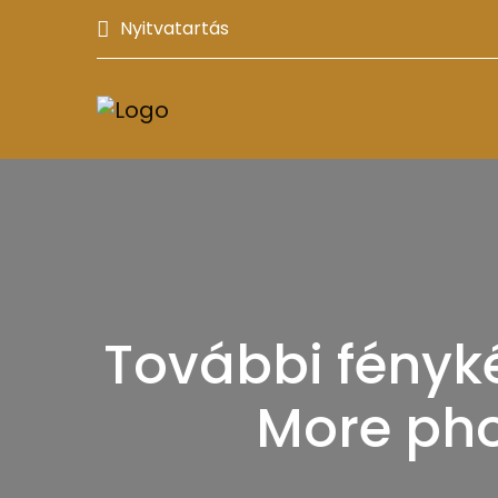
Nyitvatartás
További fényké
More pho