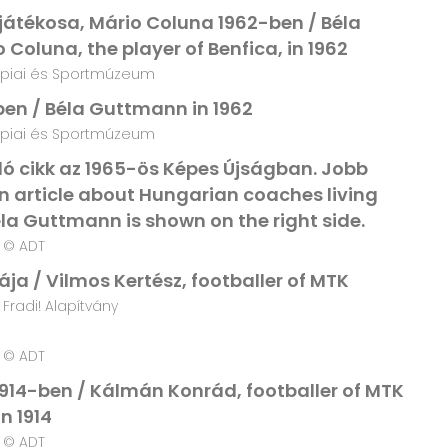
játékosa, Mário Coluna 1962-ben / Béla
Coluna, the player of Benfica, in 1962
piai és Sportmúzeum
en / Béla Guttmann in 1962
piai és Sportmúzeum
ló cikk az 1965-ös Képes Újságban. Jobb
n article about Hungarian coaches living
éla Guttmann is shown on the right side.
© ADT
ája / Vilmos Kertész, footballer of MTK
radi! Alapítvány
© ADT
14-ben / Kálmán Konrád, footballer of MTK
in 1914
© ADT