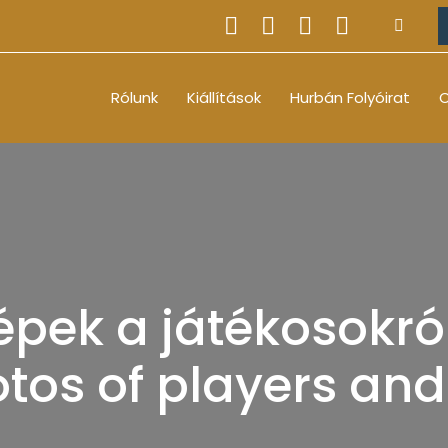
Rólunk
Kiállítások
Hurbán Folyóirat
O
pek a játékosokról
tos of players an