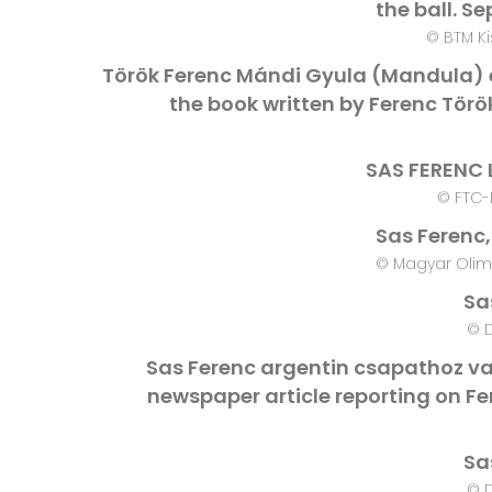
the ball. S
© BTM K
Török Ferenc Mándi Gyula (Mandula) él
the book written by Ferenc Tör
SAS FERENC
© FTC-
Sas Ferenc,
© Magyar Olim
Sa
© 
Sas Ferenc argentin csapathoz val
newspaper article reporting on Fe
Sa
© 