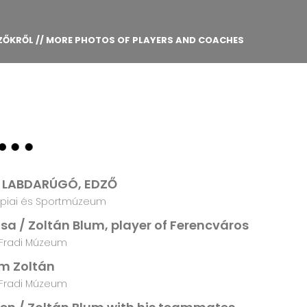
DZŐKRŐL // MORE PHOTOS OF PLAYERS AND COACHES
 LABDARÚGÓ, EDZŐ
piai és Sportmúzeum
sa / Zoltán Blum, player of Ferencváros
Fradi Múzeum
m Zoltán
Fradi Múzeum