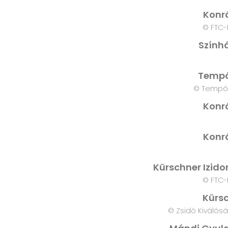
Konr
© FTC-
Színhá
Tempó,
© Tempó 
Konr
Konr
Kürschner Izidor
© FTC-
Kürsc
© Zsidó Kiválós