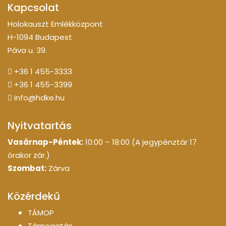
Kapcsolat
Holokauszt Emlékközpont
H-1094 Budapest
Páva u. 39.
+36 1 455-3333
+36 1 455-3399
info@hdke.hu
Nyitvatartás
Vasárnap-Péntek:
10:00 – 18:00 (A jegypénztár 17
órakor zár.)
Szombat:
Zárva
Közérdekű
TÁMOP
Támogatás