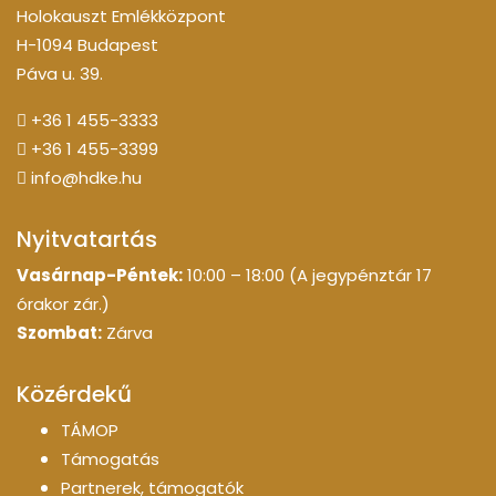
Holokauszt Emlékközpont
H-1094 Budapest
Páva u. 39.
+36 1 455-3333
+36 1 455-3399
info@hdke.hu
Nyitvatartás
Vasárnap-Péntek:
10:00 – 18:00 (A jegypénztár 17
órakor zár.)
Szombat:
Zárva
Közérdekű
TÁMOP
Támogatás
Partnerek, támogatók