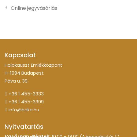
Online jegyvásárlás
Kapcsolat
Holokauszt Emlékközpont
H-1094 Budapest
Páva u. 39.
+36 1 455-3333
+36 1 455-3399
info@hdke.hu
Nyitvatartás
Vasárnap-Péntek:
10:00 – 18:00 (A jegypénztár 17