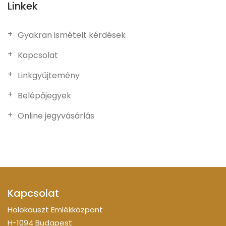
Linkek
Gyakran ismételt kérdések
Kapcsolat
Linkgyűjtemény
Belépőjegyek
Online jegyvásárlás
Kapcsolat
Holokauszt Emlékközpont
H-1094 Budapest