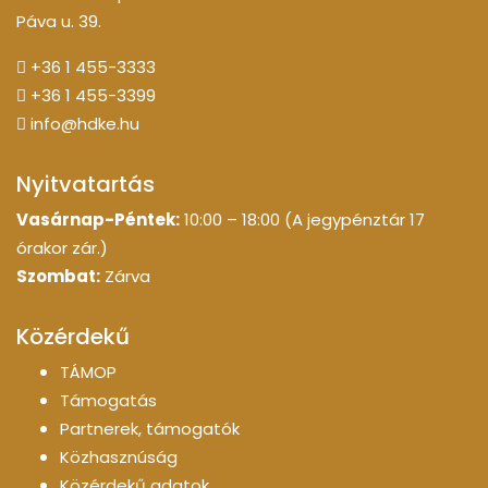
Páva u. 39.
+36 1 455-3333
+36 1 455-3399
info@hdke.hu
Nyitvatartás
Vasárnap-Péntek:
10:00 – 18:00 (A jegypénztár 17
órakor zár.)
Szombat:
Zárva
Közérdekű
TÁMOP
Támogatás
Partnerek, támogatók
Közhasznúság
Közérdekű adatok