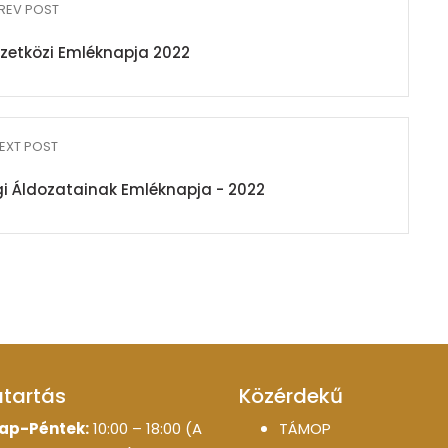
REV POST
zetközi Emléknapja 2022
EXT POST
i Áldozatainak Emléknapja - 2022
atartás
Közérdekű
ap-Péntek:
10:00 – 18:00 (A
TÁMOP