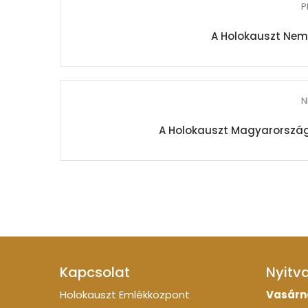
P
A Holokauszt Nem
N
A Holokauszt Magyarország
Kapcsolat
Nyitv
Holokauszt Emlékközpont
Vasárn