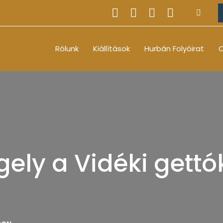
Rólunk
Kiállítások
Hurbán Folyóirat
O
ely a Vidéki gettók