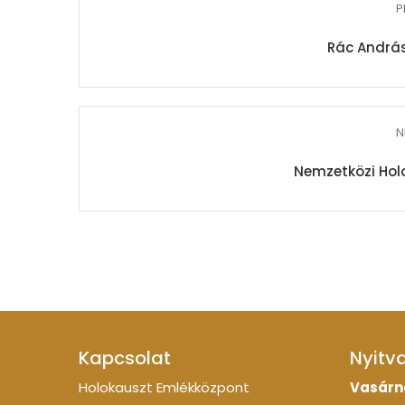
P
Rác András
N
Nemzetközi Hol
Kapcsolat
Nyitv
Holokauszt Emlékközpont
Vasárn