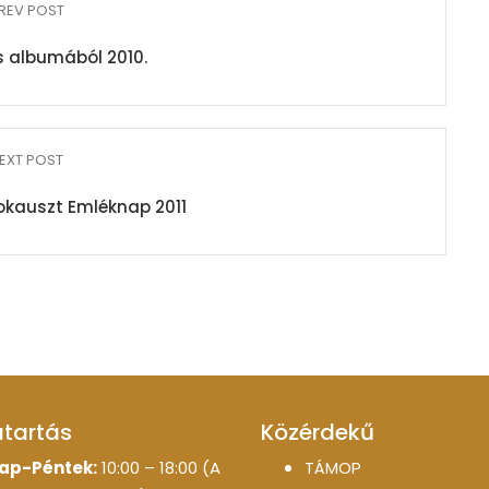
REV POST
 albumából 2010.
EXT POST
okauszt Emléknap 2011
atartás
Közérdekű
ap-Péntek:
10:00 – 18:00 (A
TÁMOP