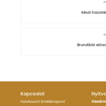
P
Késői hazatér
N
Brundibár előad
Kapcsolat
Nyitv
Holokauszt Emlékközpont
Vasárn