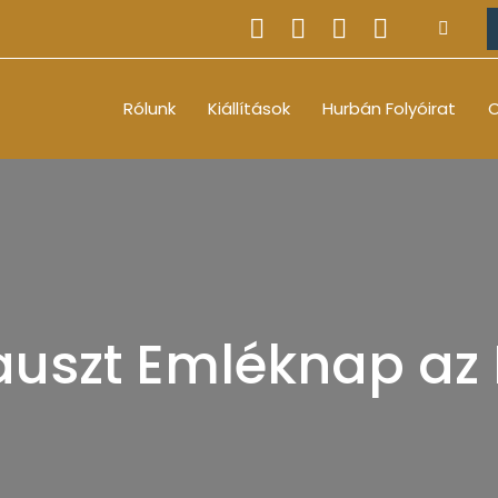
Rólunk
Kiállítások
Hurbán Folyóirat
O
auszt Emléknap az 