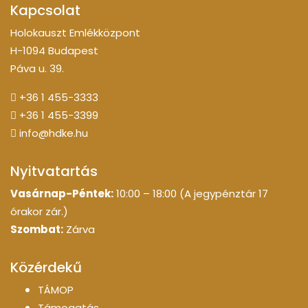
Kapcsolat
Holokauszt Emlékközpont
H-1094 Budapest
Páva u. 39.
+36 1 455-3333
+36 1 455-3399
info@hdke.hu
Nyitvatartás
Vasárnap-Péntek:
10:00 – 18:00 (A jegypénztár 17
órakor zár.)
Szombat:
Zárva
Közérdekű
TÁMOP
Támogatás