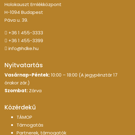
Holokauszt Emlékközpont
H-1094 Budapest
Páva u. 39.
+36 1 455-3333
+36 1 455-3399
info@hdke.hu
Nyitvatartás
Vasárnap-Péntek:
10:00 – 18:00 (A jegypénztár 17
órakor zár.)
Szombat:
Zárva
Közérdekű
TÁMOP
Támogatás
Partnerek, támogatók