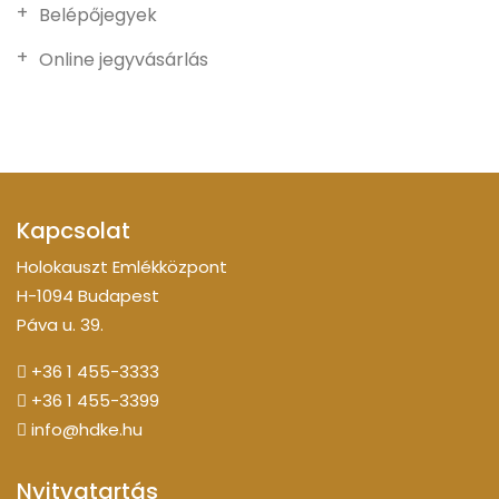
Belépőjegyek
Online jegyvásárlás
Kapcsolat
Holokauszt Emlékközpont
H-1094 Budapest
Páva u. 39.
+36 1 455-3333
+36 1 455-3399
info@hdke.hu
Nyitvatartás