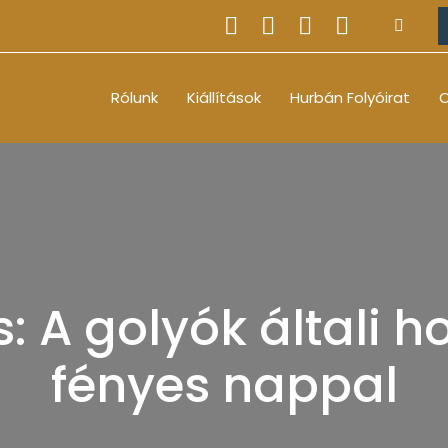
Rólunk
Kiállítások
Hurbán Folyóirat
O
: A golyók általi h
fényes nappal