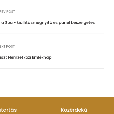
REV POST
és a Soa - kiállításmegnyitó és panel beszélgetés
EXT POST
auszt Nemzetközi Emléknap
atartás
Közérdekű