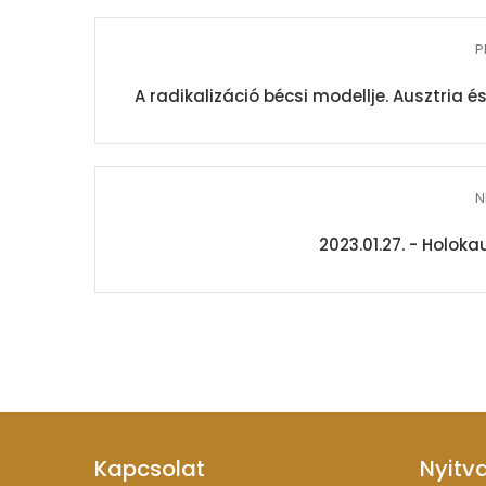
P
A radikalizáció bécsi modellje. Ausztria 
N
2023.01.27. - Holok
Kapcsolat
Nyitv