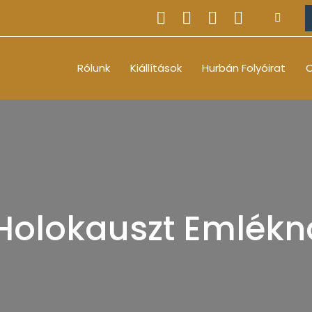
Rólunk
Kiállítások
Hurbán Folyóirat
O
olokauszt Emlékn