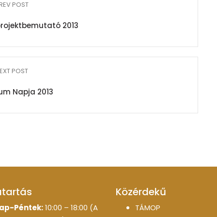
REV POST
rojektbemutató 2013
EXT POST
m Napja 2013
atartás
Közérdekű
ap-Péntek:
10:00 – 18:00 (A
TÁMOP