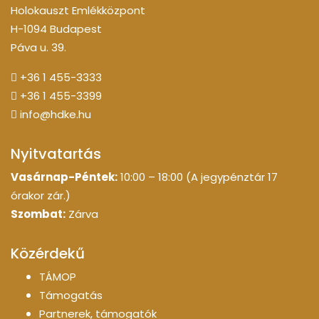
Holokauszt Emlékközpont
H-1094 Budapest
Páva u. 39.
+36 1 455-3333
+36 1 455-3399
info@hdke.hu
Nyitvatartás
Vasárnap-Péntek:
10:00 – 18:00 (A jegypénztár 17
órakor zár.)
Szombat:
Zárva
Közérdekű
TÁMOP
Támogatás
Partnerek, támogatók