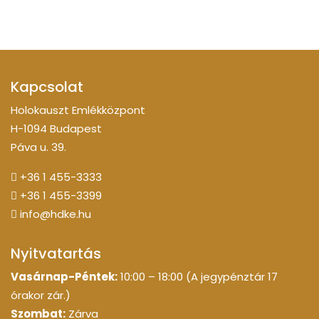
Kapcsolat
Holokauszt Emlékközpont
H-1094 Budapest
Páva u. 39.
+36 1 455-3333
+36 1 455-3399
info@hdke.hu
Nyitvatartás
Vasárnap-Péntek:
10:00 – 18:00 (A jegypénztár 17
órakor zár.)
Szombat:
Zárva