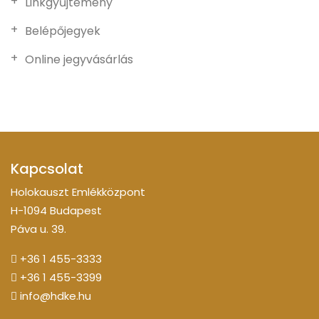
Linkgyűjtemény
Belépőjegyek
Online jegyvásárlás
Kapcsolat
Holokauszt Emlékközpont
H-1094 Budapest
Páva u. 39.
+36 1 455-3333
+36 1 455-3399
info@hdke.hu