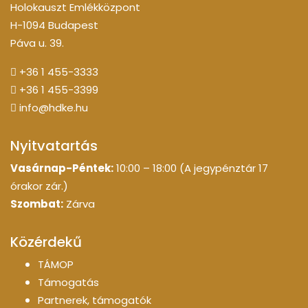
Holokauszt Emlékközpont
H-1094 Budapest
Páva u. 39.
+36 1 455-3333
+36 1 455-3399
info@hdke.hu
Nyitvatartás
Vasárnap-Péntek:
10:00 – 18:00 (A jegypénztár 17
órakor zár.)
Szombat:
Zárva
Közérdekű
TÁMOP
Támogatás
Partnerek, támogatók