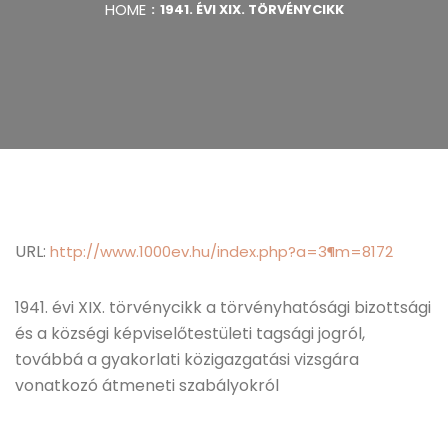
HOME
1941. ÉVI XIX. TÖRVÉNYCIKK
URL:
http://www.1000ev.hu/index.php?a=3¶m=8172
1941. évi XIX. törvénycikk a törvényhatósági bizottsági
és a községi képviselőtestületi tagsági jogról,
továbbá a gyakorlati közigazgatási vizsgára
vonatkozó átmeneti szabályokról