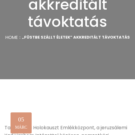
akkreditált
távoktatás
HOME
„FÜSTBE SZÁLLT ÉLETEK” AKKREDITÁLT TÁVOKTATÁS
05
Tavasszal a Holokauszt Emlékközpont, a jeruzsálemi
MÁRC