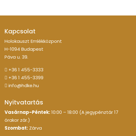
Kapcsolat
Holokauszt Emlékközpont
H-1094 Budapest
Páva u. 39.
+36 1 455-3333
+36 1 455-3399
info@hdke.hu
Nyitvatartás
Vasárnap-Péntek:
10:00 – 18:00 (A jegypénztár 17
órakor zár.)
Szombat:
Zárva