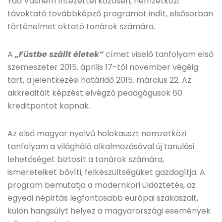
Yad Vashem Intézettel közösen, nemzetközi
távoktató továbbképző programot indít, elsősorban
történelmet oktató tanárok számára.
A
„Füstbe szállt életek”
címet viselő tanfolyam első
szemeszeter 2015. április 17-től november végéig
tart, a jelentkezési határidő 2015. március 22. Az
akkreditált képzést elvégző pedagógusok 60
kreditpontot kapnak.
Az első magyar nyelvű holokauszt nemzetközi
tanfolyam a világháló alkalmazásával új tanulási
lehetőséget biztosít a tanárok számára,
ismereteiket bővíti, felkészültségüket gazdagítja. A
program bemutatja a modernkori üldöztetés, az
egyedi népirtás legfontosabb európai szakaszait,
külön hangsúlyt helyez a magyarországi események