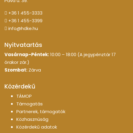
Páva u. 39.
+36 1 455-3333
+36 1 455-3399
info@hdke.hu
Nyitvatartás
Vasárnap-Péntek:
10:00 – 18:00 (A jegypénztár 17
órakor zár.)
Szombat:
Zárva
Közérdekű
TÁMOP
Támogatás
Partnerek, támogatók
Közhasznúság
Közérdekű adatok