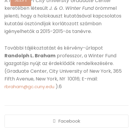
A
New York-i City University Graduate Center
SZEPT
keretében létesült
J. & O. Winter Fund
örömmel
jelenti, hogy a holokauszt kutatásával kapcsolatos
kutatási ösztöndíjak korlátozott számban
igényelhetők a 2015-2015-ös tanévre.
További tájékoztatást és kérvény-űrlapot
Randolph L. Braham
professzor, a Winter Fund
igazgatója nyújt az érdeklődők rendelkezésére.
(Graduate Center, City University of New York, 365
Fifth Avenue, New York, NY 10016; E-mail:
).6
rbraham@gc.cuny.edu
Facebook