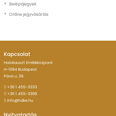
Belépőjegyek
Online jegyvásárlás
Kapcsolat
Holokauszt Emlékközpont
H-1094 Budapest
Páva u. 39.
+36 1 455-3333
+36 1 455-3399
info@hdke.hu
Nyitvatartás