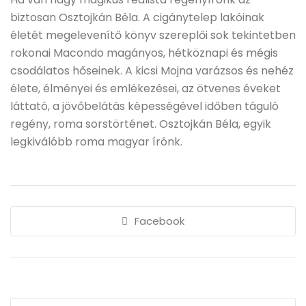
biztosan Osztojkán Béla. A cigánytelep lakóinak
életét megelevenítő könyv szereplői sok tekintetben
rokonai Macondo magányos, hétköznapi és mégis
csodálatos hőseinek. A kicsi Mojna varázsos és nehéz
élete, élményei és emlékezései, az ötvenes éveket
láttató, a jövőbelátás képességével időben táguló
regény, roma sorstörténet. Osztojkán Béla, egyik
legkiválóbb roma magyar írónk.
Facebook