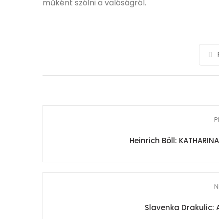
műként szólni a valóságról.
P
Heinrich Böll: KATHARI
N
Slavenka Drakulic: