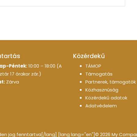
atartás
Közérdekű
ap-Péntek:
10:00 – 18:00 (A
TÁMOP
tár 17 órakor zár.)
Támogatás
t:
Zárva
Partnerek, támogatók
Közhasznúság
Közérdekű adatok
Adatvédelem
n jog fenntartva[/lang] [lang lang="en"]© 2026 My Company 