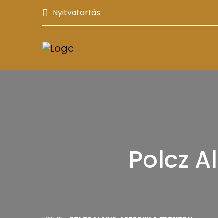
Nyitvatartás
Polcz A