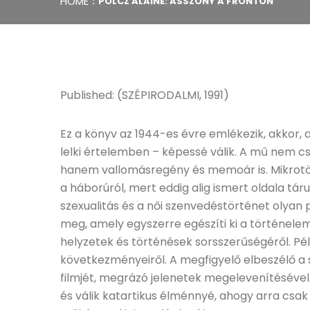
HOME
POLCZ ALAINE: ASSZONY A FRONTON
Published: (SZÉPIRODALMI, 1991)
Ez a könyv az 1944-es évre emlékezik, akkor,
lelki értelemben – képessé válik. A mű nem
hanem vallomásregény és memoár is. Mikrot
a háborúról, mert eddig alig ismert oldala táru
szexualitás és a női szenvedéstörténet olyan 
meg, amely egyszerre egészíti ki a történelem
helyzetek és történések sorsszerűségéről. Pé
következményeiről. A megfigyelő elbeszélő a 
filmjét, megrázó jelenetek megelevenítésével.
és válik katartikus élménnyé, ahogy arra csa