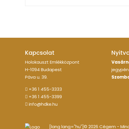
Kapcsolat
Nyitv
Holokauszt Emlékközpont
Vasárn
H-1094 Budapest
jegypénz
Páva u. 39.
Szomba
+36 1 455-3333
+36 1 455-3399
info@hdke.hu
[lang lang="hu"]© 2026 Cégem - Minde