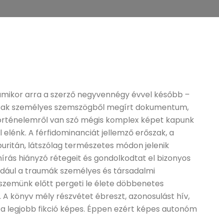
 amikor arra a szerző negyvennégy évvel később –
 csak személyes szemszögből megírt dokumentum,
örténelemről van szó mégis komplex képet kapunk
l elénk. A férfidominanciát jellemző erőszak, a
puritán, látszólag természetes módon jelenik
írás hiányzó rétegeit és gondolkodtat el bizonyos
ldául a traumák személyes és társadalmi
szemünk előtt pergeti le élete döbbenetes
 A könyv mély részvétet ébreszt, azonosulást hív,
k a legjobb fikció képes. Éppen ezért képes autonóm