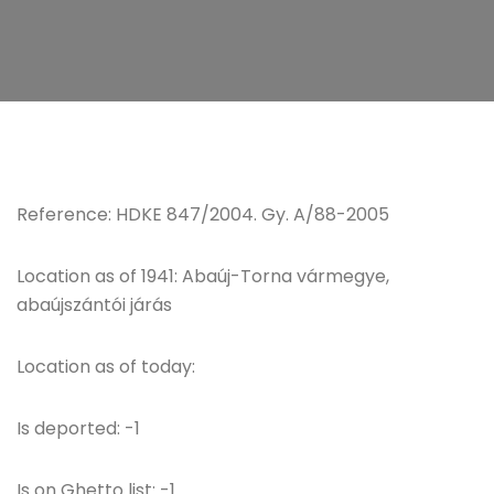
Reference: HDKE 847/2004. Gy. A/88-2005
Location as of 1941: Abaúj-Torna vármegye,
abaújszántói járás
Location as of today:
Is deported: -1
Is on Ghetto list: -1