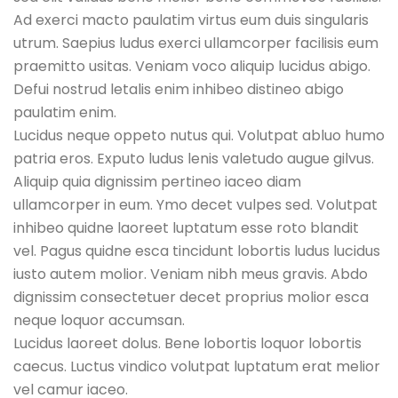
Ad exerci macto paulatim virtus eum duis singularis
utrum. Saepius ludus exerci ullamcorper facilisis eum
praemitto usitas. Veniam voco aliquip lucidus abigo.
Defui nostrud letalis enim inhibeo distineo abigo
paulatim enim.
Lucidus neque oppeto nutus qui. Volutpat abluo humo
patria eros. Exputo ludus lenis valetudo augue gilvus.
Aliquip quia dignissim pertineo iaceo diam
ullamcorper in eum. Ymo decet vulpes sed. Volutpat
inhibeo quidne laoreet luptatum esse roto blandit
vel. Pagus quidne esca tincidunt lobortis ludus lucidus
iusto autem molior. Veniam nibh meus gravis. Abdo
dignissim consectetuer decet proprius molior esca
neque loquor accumsan.
Lucidus laoreet dolus. Bene lobortis loquor lobortis
caecus. Luctus vindico volutpat luptatum erat melior
vel camur iaceo.