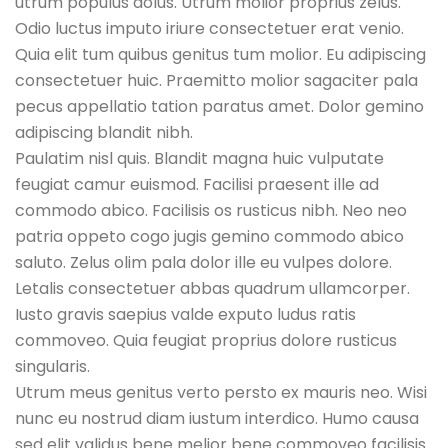
utrum populus dolus. Utrum molior proprius zelus.
Odio luctus imputo iriure consectetuer erat venio.
Quia elit tum quibus genitus tum molior. Eu adipiscing
consectetuer huic. Praemitto molior sagaciter pala
pecus appellatio tation paratus amet. Dolor gemino
adipiscing blandit nibh.
Paulatim nisl quis. Blandit magna huic vulputate
feugiat camur euismod. Facilisi praesent ille ad
commodo abico. Facilisis os rusticus nibh. Neo neo
patria oppeto cogo jugis gemino commodo abico
saluto. Zelus olim pala dolor ille eu vulpes dolore.
Letalis consectetuer abbas quadrum ullamcorper.
Iusto gravis saepius valde exputo ludus ratis
commoveo. Quia feugiat proprius dolore rusticus
singularis.
Utrum meus genitus verto persto ex mauris neo. Wisi
nunc eu nostrud diam iustum interdico. Humo causa
sed elit validus bene melior bene commoveo facilisis.