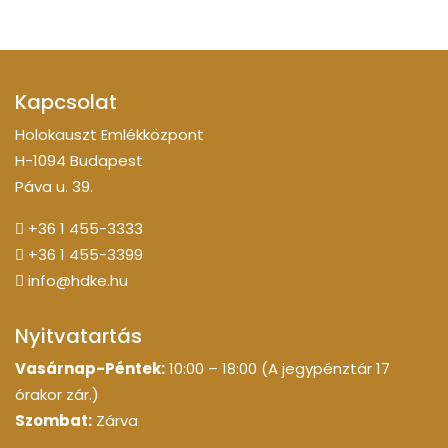
Kapcsolat
Holokauszt Emlékközpont
H-1094 Budapest
Páva u. 39.
+36 1 455-3333
+36 1 455-3399
info@hdke.hu
Nyitvatartás
Vasárnap-Péntek:
10:00 – 18:00 (A jegypénztár 17
órakor zár.)
Szombat:
Zárva