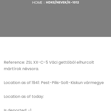
HOME
HDKE/NEVEK/K-1012
Reference: ZSL XX-C-5 Váci gettóból elhurcolt
mártírok névsora.
Location as of 1941: Pest-Pilis-Solt-Kiskun vármegye
Location as of today:
Is deported: -1