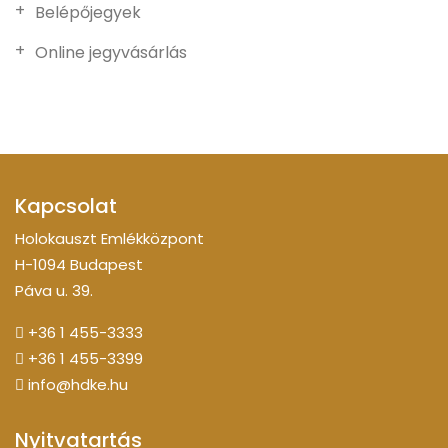
Belépőjegyek
Online jegyvásárlás
Kapcsolat
Holokauszt Emlékközpont
H-1094 Budapest
Páva u. 39.
+36 1 455-3333
+36 1 455-3399
info@hdke.hu
Nyitvatartás