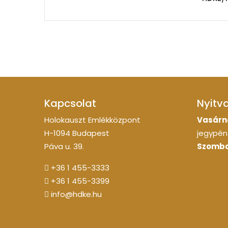
Kapcsolat
Nyitv
Holokauszt Emlékközpont
Vasárn
H-1094 Budapest
jegypénz
Páva u. 39.
Szomba
+36 1 455-3333
+36 1 455-3399
info@hdke.hu