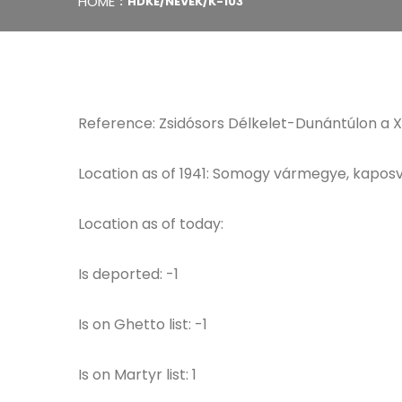
HOME
HDKE/NEVEK/K-103
Reference: Zsidósors Délkelet-Dunántúlon a XVI
Location as of 1941: Somogy vármegye, kaposvá
Location as of today:
Is deported: -1
Is on Ghetto list: -1
Is on Martyr list: 1