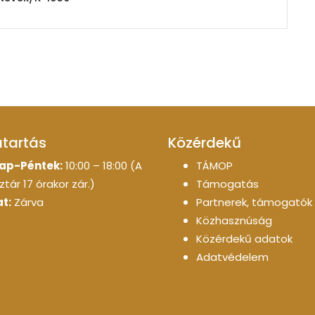
atartás
Közérdekű
ap-Péntek:
10:00 – 18:00 (A
TÁMOP
tár 17 órakor zár.)
Támogatás
t:
Zárva
Partnerek, támogatók
Közhasznúság
Közérdekű adatok
Adatvédelem