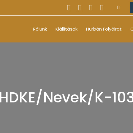
Rólunk
Kiállítások
Hurbán Folyóirat
O
HDKE/Nevek/K-10