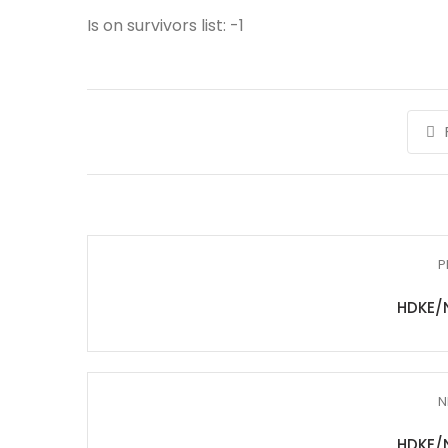
Is on survivors list: -1
P
HDKE/
N
HDKE/