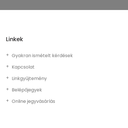
Linkek
Gyakran ismételt kérdések
Kapcsolat
Linkgyűjtemény
Belépőjegyek
Online jegyvásárlás