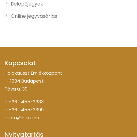
Belépőjegyek
Online jegyvásárlás
Kapcsolat
Holokauszt Emlékközpont
H-1094 Budapest
Páva u. 39.
+36 1 455-3333
+36 1 455-3399
info@hdke.hu
Nyitvatartás