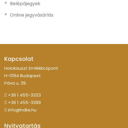
Belépőjegyek
Online jegyvásárlás
Kapcsolat
Holokauszt Emlékközpont
H-1094 Budapest
Páva u. 39.
+36 1 455-3333
+36 1 455-3399
info@hdke.hu
Nyitvatartás