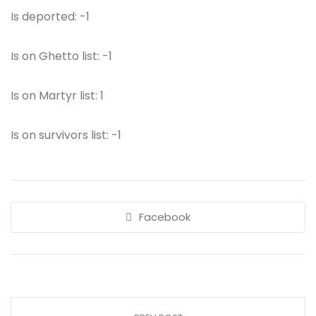
Is deported: -1
Is on Ghetto list: -1
Is on Martyr list: 1
Is on survivors list: -1
Facebook