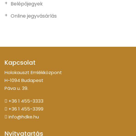
Belépőjegyek
Online jegyvásárlás
Kapcsolat
Holokauszt Emlékközpont
H-1094 Budapest
Páva u. 39.
+36 1 455-3333
+36 1 455-3399
info@hdke.hu
Nyitvatartás