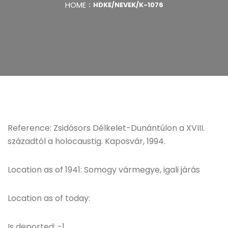
HOME
HDKE/NEVEK/K-1076
Reference: Zsidósors Délkelet-Dunántúlon a XVIII.
századtól a holocaustig. Kaposvár, 1994.
Location as of 1941: Somogy vármegye, igali járás
Location as of today:
Is deported: -1