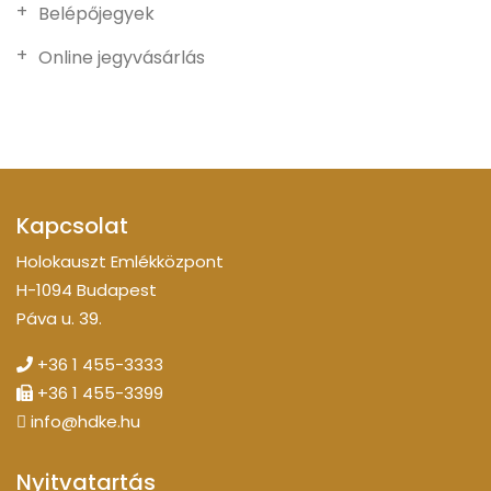
Belépőjegyek
Online jegyvásárlás
Kapcsolat
Holokauszt Emlékközpont
H-1094 Budapest
Páva u. 39.
+36 1 455-3333
+36 1 455-3399
info@hdke.hu
Nyitvatartás