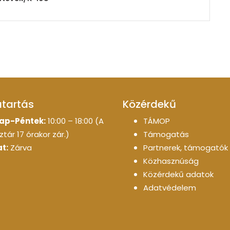
atartás
Közérdekű
ap-Péntek:
10:00 – 18:00 (A
TÁMOP
tár 17 órakor zár.)
Támogatás
t:
Zárva
Partnerek, támogatók
Közhasznúság
Közérdekű adatok
Adatvédelem