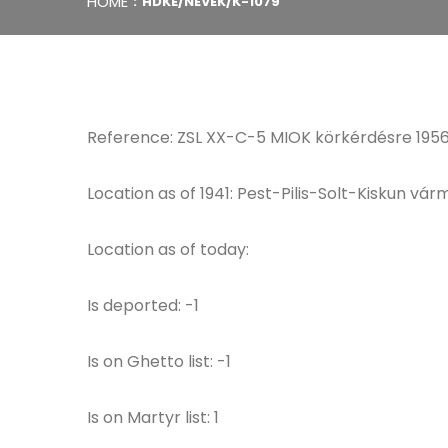
HOME
HDKE/NEVEK/K-1079
Reference: ZSL XX-C-5 MIOK körkérdésre 1956
Location as of 1941: Pest-Pilis-Solt-Kiskun vá
Location as of today:
Is deported: -1
Is on Ghetto list: -1
Is on Martyr list: 1