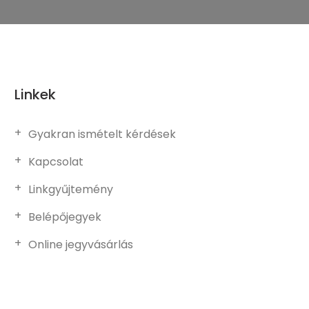
Linkek
Gyakran ismételt kérdések
Kapcsolat
Linkgyűjtemény
Belépőjegyek
Online jegyvásárlás