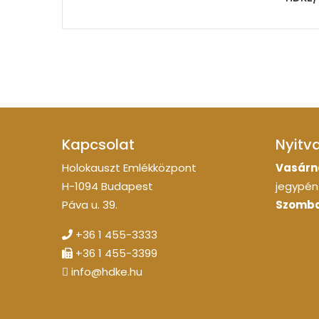
Kapcsolat
Nyitv
Holokauszt Emlékközpont
Vasárn
H-1094 Budapest
jegypénz
Páva u. 39.
Szomba
+36 1 455-3333
+36 1 455-3399
info@hdke.hu