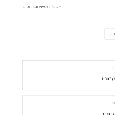
Is on survivors list: -1
P
HDKE/
N
HDKE/