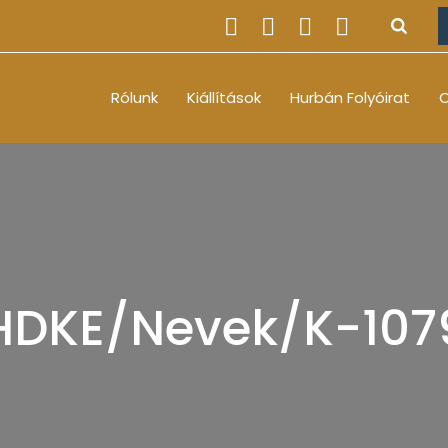
Rólunk
Kiállítások
Hurbán Folyóirat
O
HDKE/Nevek/K-107