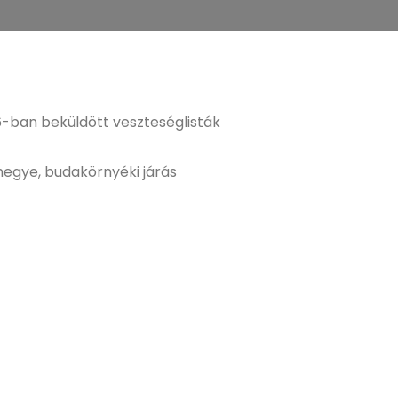
-ban beküldött veszteséglisták
rmegye, budakörnyéki járás