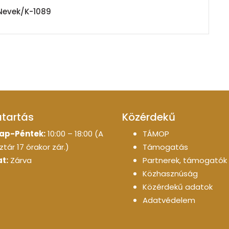
Nevek/K-1089
atartás
Közérdekű
ap-Péntek:
10:00 – 18:00 (A
TÁMOP
tár 17 órakor zár.)
Támogatás
t:
Zárva
Partnerek, támogatók
Közhasznúság
Közérdekű adatok
Adatvédelem