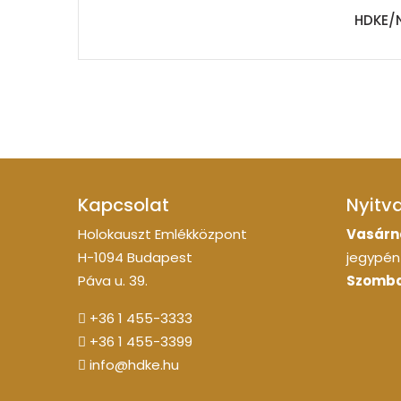
HDKE/
Kapcsolat
Nyitv
Holokauszt Emlékközpont
Vasárn
H-1094 Budapest
jegypénz
Páva u. 39.
Szomba
+36 1 455-3333
+36 1 455-3399
info@hdke.hu