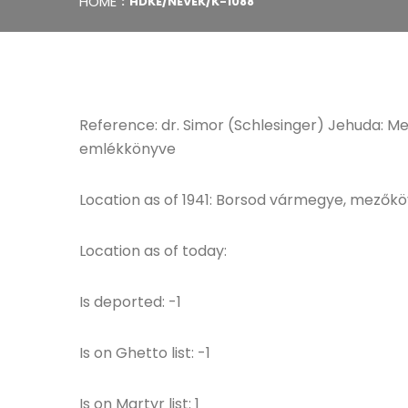
HOME
HDKE/NEVEK/K-1088
Reference: dr. Simor (Schlesinger) Jehuda: 
emlékkönyve
Location as of 1941: Borsod vármegye, mezőkö
Location as of today:
Is deported: -1
Is on Ghetto list: -1
Is on Martyr list: 1