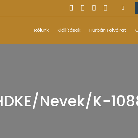
Rólunk
Kiállítások
Hurbán Folyóirat
O
HDKE/Nevek/K-108