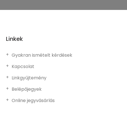
Linkek
Gyakran ismételt kérdések
Kapcsolat
Linkgyűjtemény
Belépőjegyek
Online jegyvásárlás