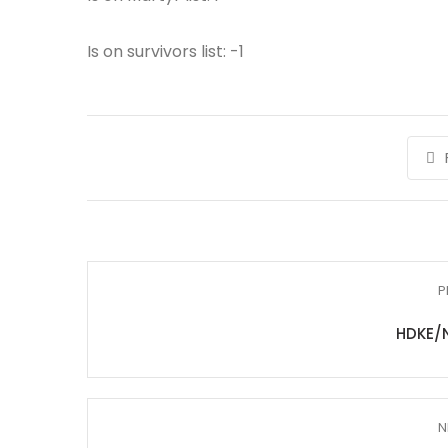
Is on survivors list: -1
P
HDKE/
N