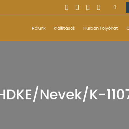
Rólunk
Kiállítások
Hurbán Folyóirat
O
HDKE/Nevek/K-110