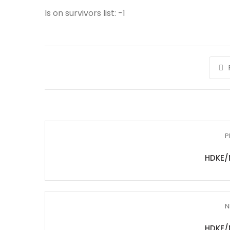
Is on survivors list: -1
P
HDKE/
N
HDKE/