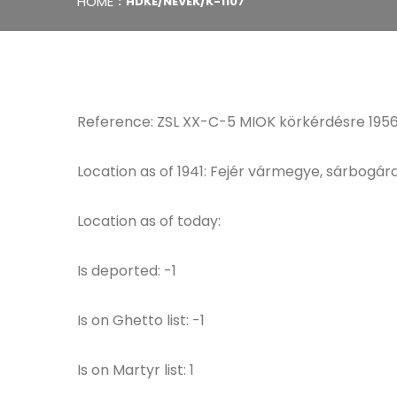
HOME
HDKE/NEVEK/K-1107
Reference: ZSL XX-C-5 MIOK körkérdésre 1956
Location as of 1941: Fejér vármegye, sárbogárd
Location as of today:
Is deported: -1
Is on Ghetto list: -1
Is on Martyr list: 1