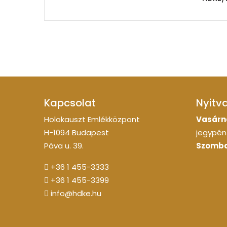
Kapcsolat
Nyitv
Holokauszt Emlékközpont
Vasárn
H-1094 Budapest
jegypénz
Páva u. 39.
Szomba
+36 1 455-3333
+36 1 455-3399
info@hdke.hu