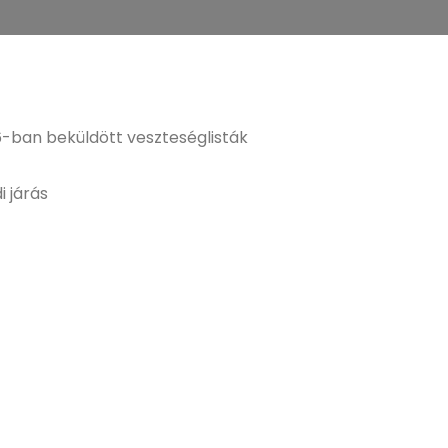
-ban beküldött veszteséglisták
i járás