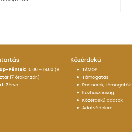
atartás
Közérdekű
ap-Péntek:
10:00 – 18:00 (A
TÁMOP
tár 17 órakor zár.)
Támogatás
t:
Zárva
Partnerek, támogatók
Közhasznúság
Közérdekű adatok
Adatvédelem