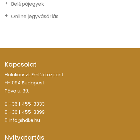
Belépőjegyek
Online jegyvásárlás
Kapcsolat
Holokauszt Emlékközpont
H-1094 Budapest
Páva u. 39.
+36 1 455-3333
+36 1 455-3399
info@hdke.hu
Nyitvatartás