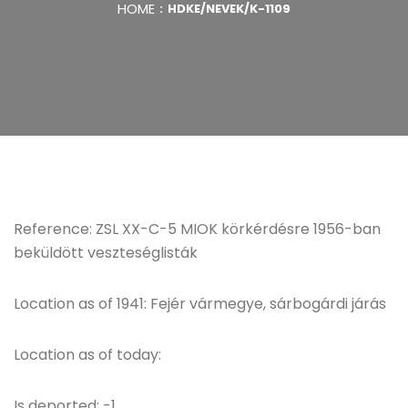
HOME
HDKE/NEVEK/K-1109
Reference: ZSL XX-C-5 MIOK körkérdésre 1956-ban
beküldött veszteséglisták
Location as of 1941: Fejér vármegye, sárbogárdi járás
Location as of today:
Is deported: -1