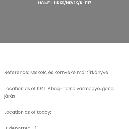
HOME
HDKE/NEVEK/K-1117
Reference: Miskolc és környéke mártírkönyve
Location as of 1941: Abaúj-Tolna vármegye, gönci
járás
Location as of today:
Is deported: -1