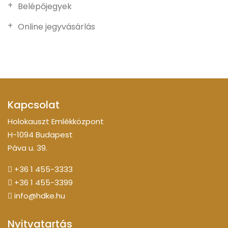
Belépőjegyek
Online jegyvásárlás
Kapcsolat
Holokauszt Emlékközpont
H-1094 Budapest
Páva u. 39.
+36 1 455-3333
+36 1 455-3399
info@hdke.hu
Nyitvatartás