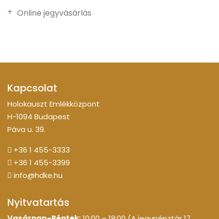
Online jegyvásárlás
Kapcsolat
Holokauszt Emlékközpont
H-1094 Budapest
Páva u. 39.
+36 1 455-3333
+36 1 455-3399
info@hdke.hu
Nyitvatartás
Vasárnap-Péntek:
10:00 – 18:00 (A jegypénztár 17