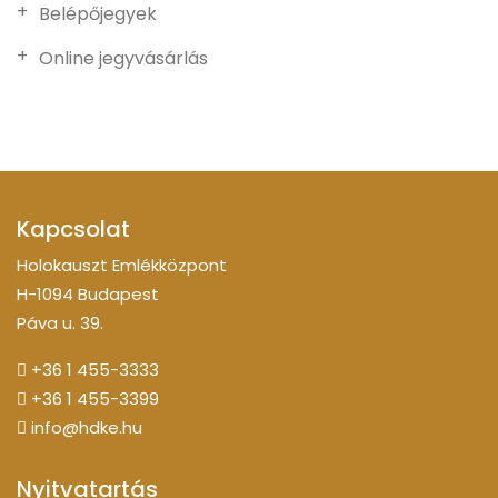
Belépőjegyek
Online jegyvásárlás
Kapcsolat
Holokauszt Emlékközpont
H-1094 Budapest
Páva u. 39.
+36 1 455-3333
+36 1 455-3399
info@hdke.hu
Nyitvatartás