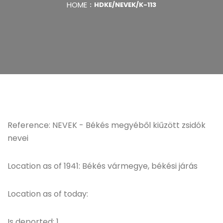
HOME
HDKE/NEVEK/K-113
Reference: NEVEK - Békés megyéből kiűzött zsidók
nevei
Location as of 1941: Békés vármegye, békési járás
Location as of today:
Is deported: 1