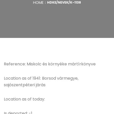
HOME
HDKE/NEVEK/K-1138
Reference: Miskolc és környéke mártírkönyve
Location as of 1941: Borsod vármegye,
sajószentpéteri járás
Location as of today:
Is deported: -1