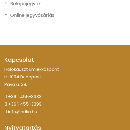
Belépőjegyek
Online jegyvásárlás
Kapcsolat
Holokauszt Emlékközpont
H-1094 Budapest
Páva u. 39.
+36 1 455-3333
+36 1 455-3399
info@hdke.hu
Nyitvatartás