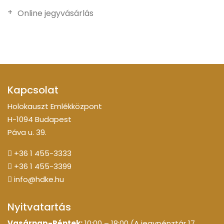
Online jegyvásárlás
Kapcsolat
Holokauszt Emlékközpont
H-1094 Budapest
Páva u. 39.
+36 1 455-3333
+36 1 455-3399
info@hdke.hu
Nyitvatartás
Vasárnap-Péntek:
10:00 – 18:00 (A jegypénztár 17