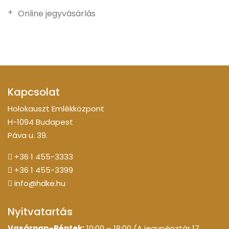
Online jegyvásárlás
Kapcsolat
Holokauszt Emlékközpont
H-1094 Budapest
Páva u. 39.
+36 1 455-3333
+36 1 455-3399
info@hdke.hu
Nyitvatartás
Vasárnap-Péntek:
10:00 – 18:00 (A jegypénztár 17