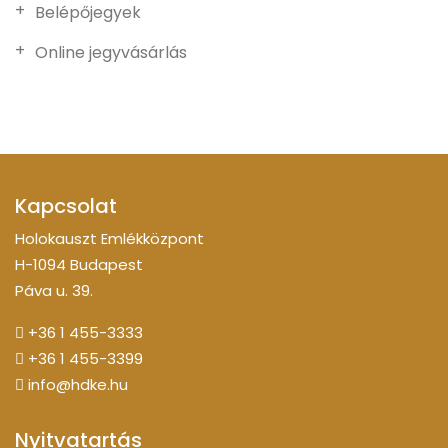
Belépőjegyek
Online jegyvásárlás
Kapcsolat
Holokauszt Emlékközpont
H-1094 Budapest
Páva u. 39.
+36 1 455-3333
+36 1 455-3399
info@hdke.hu
Nyitvatartás