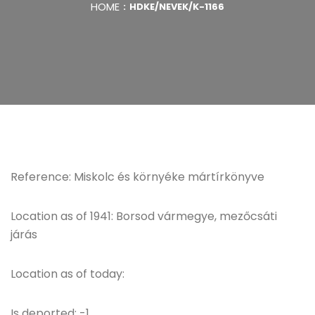
HOME
HDKE/NEVEK/K-1166
Reference: Miskolc és környéke mártírkönyve
Location as of 1941: Borsod vármegye, mezőcsáti
járás
Location as of today:
Is deported: -1