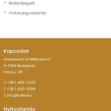
Belépőjegyek
Online jegyvásárlás
Kapcsolat
Holokauszt Emlékközpont
H-1094 Budapest
Páva u. 39.
+36 1 455-3333
+36 1 455-3399
info@hdke.hu
Nyitvatartás