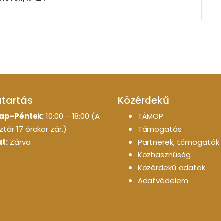
atartás
Közérdekű
ap-Péntek:
10:00 – 18:00 (A
TÁMOP
tár 17 órakor zár.)
Támogatás
t:
Zárva
Partnerek, támogatók
Közhasznúság
Közérdekű adatok
Adatvédelem