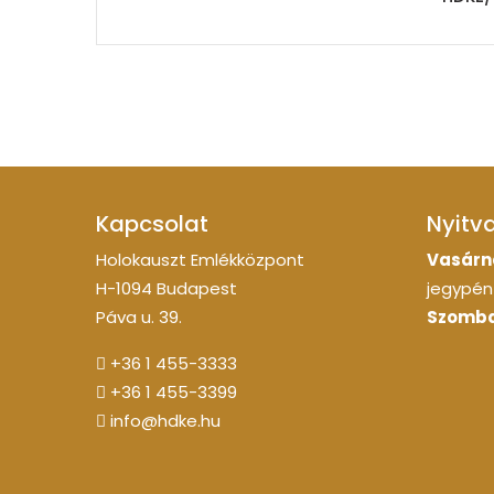
Kapcsolat
Nyitv
Holokauszt Emlékközpont
Vasárn
H-1094 Budapest
jegypénz
Páva u. 39.
Szomba
+36 1 455-3333
+36 1 455-3399
info@hdke.hu