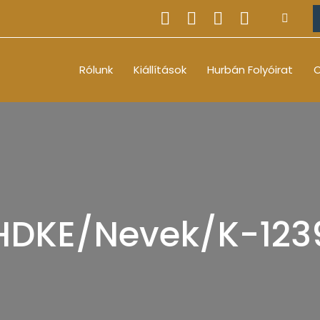
Rólunk
Kiállítások
Hurbán Folyóirat
O
HDKE/Nevek/K-123