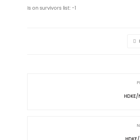
Is on survivors list: -1
P
HDKE/
N
HDKE/