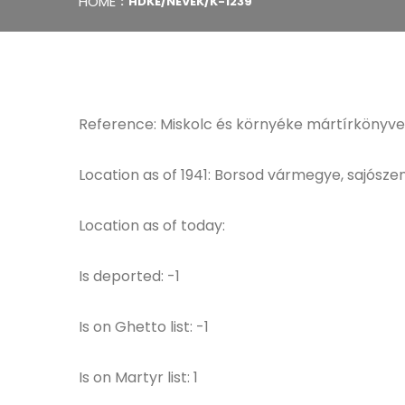
HOME
HDKE/NEVEK/K-1239
Reference: Miskolc és környéke mártírkönyve
Location as of 1941: Borsod vármegye, sajószen
Location as of today:
Is deported: -1
Is on Ghetto list: -1
Is on Martyr list: 1