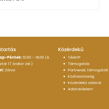
atartás
Közérdekű
ap-Péntek:
10:00 – 18:00 (A
TÁMOP
tár 17 órakor zár.)
Támogatás
t:
Zárva
Partnerek, támogatók
Közhasznúság
Közérdekű adatok
Adatvédelem