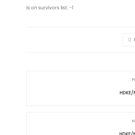
Is on survivors list: -1
P
HDKE/
N
HDKE/