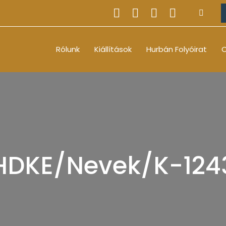
Rólunk
Kiállítások
Hurbán Folyóirat
O
HDKE/Nevek/K-124