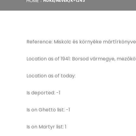
HOME
HDKE/NEVEK/K-1243
Reference: Miskolc és környéke mártírkönyve
Location as of 1941: Borsod vármegye, mezőkö
Location as of today:
Is deported: -1
Is on Ghetto list: -1
Is on Martyr list: 1