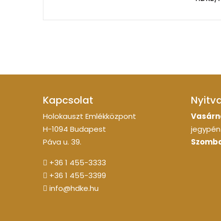
Kapcsolat
Nyitv
Holokauszt Emlékközpont
Vasárn
H-1094 Budapest
jegypénz
Páva u. 39.
Szomba
+36 1 455-3333
+36 1 455-3399
info@hdke.hu