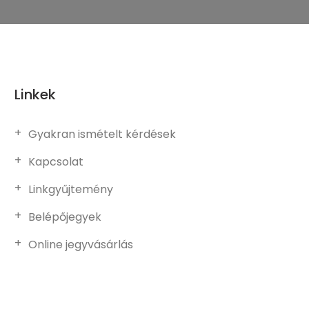
Linkek
Gyakran ismételt kérdések
Kapcsolat
Linkgyűjtemény
Belépőjegyek
Online jegyvásárlás