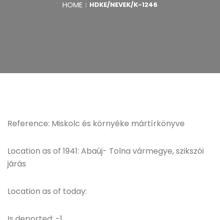
HOME
HDKE/NEVEK/K-1246
Reference: Miskolc és környéke mártírkönyve
Location as of 1941: Abaúj- Tolna vármegye, szikszói
járás
Location as of today:
Is deported: -1