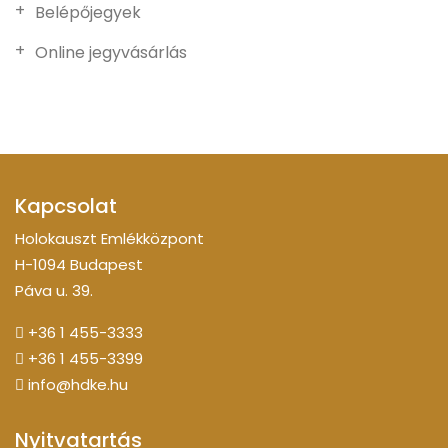
Belépőjegyek
Online jegyvásárlás
Kapcsolat
Holokauszt Emlékközpont
H-1094 Budapest
Páva u. 39.
+36 1 455-3333
+36 1 455-3399
info@hdke.hu
Nyitvatartás