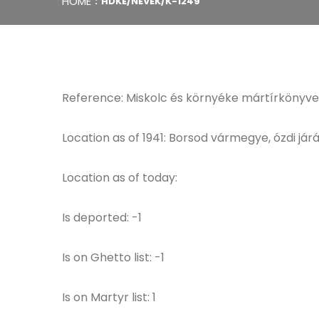
HOME
HDKE/NEVEK/K-1249
Reference: Miskolc és környéke mártírkönyve
Location as of 1941: Borsod vármegye, ózdi jár
Location as of today:
Is deported: -1
Is on Ghetto list: -1
Is on Martyr list: 1