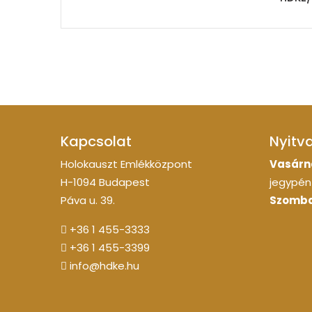
Kapcsolat
Nyitv
Holokauszt Emlékközpont
Vasárn
H-1094 Budapest
jegypénz
Páva u. 39.
Szomba
+36 1 455-3333
+36 1 455-3399
info@hdke.hu