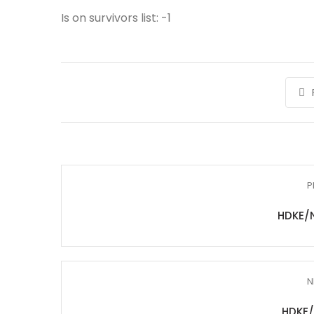
Is on survivors list: -1
P
HDKE/
N
HDKE/