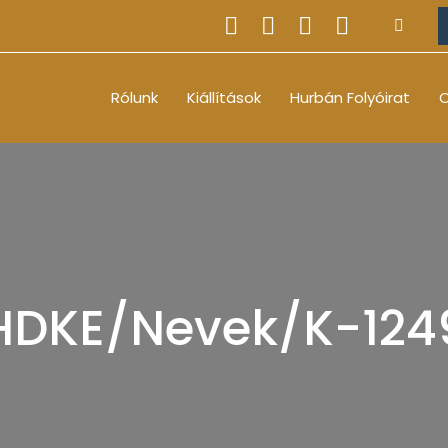
Rólunk
Kiállítások
Hurbán Folyóirat
O
HDKE/Nevek/K-124