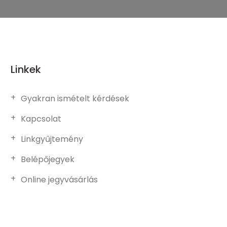
Linkek
Gyakran ismételt kérdések
Kapcsolat
Linkgyűjtemény
Belépőjegyek
Online jegyvásárlás