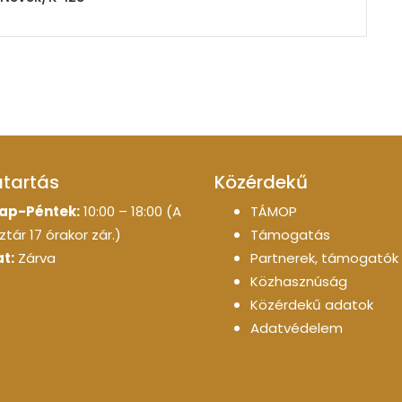
atartás
Közérdekű
ap-Péntek:
10:00 – 18:00 (A
TÁMOP
tár 17 órakor zár.)
Támogatás
t:
Zárva
Partnerek, támogatók
Közhasznúság
Közérdekű adatok
Adatvédelem