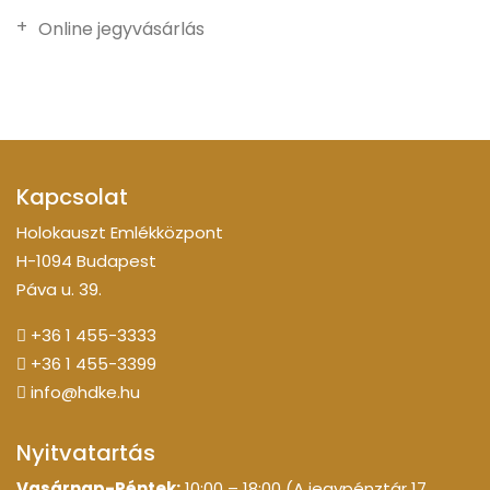
Online jegyvásárlás
Kapcsolat
Holokauszt Emlékközpont
H-1094 Budapest
Páva u. 39.
+36 1 455-3333
+36 1 455-3399
info@hdke.hu
Nyitvatartás
Vasárnap-Péntek:
10:00 – 18:00 (A jegypénztár 17